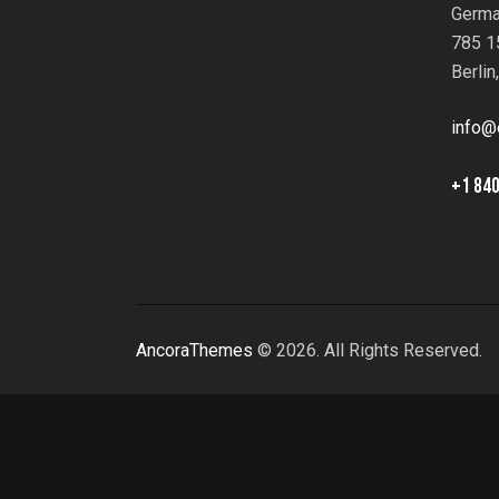
Germa
785 15
Berlin
info@
+1 840
AncoraThemes
© 2026. All Rights Reserved.