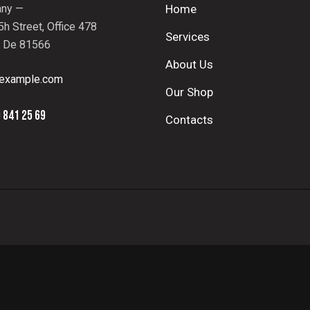
ny —
Home
h Street, Office 478
Services
, De 81566
About Us
example.com
Our Shop
 841 25 69
Contacts